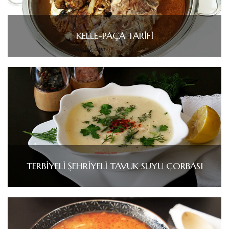
KELLE-PAÇA TARİFİ
TERBİYELİ ŞEHRİYELİ TAVUK SUYU ÇORBASI