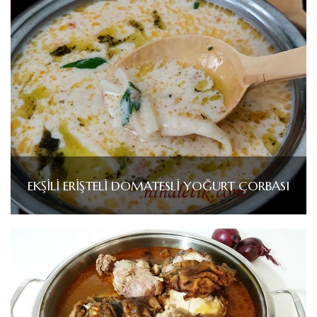
EKŞİLİ ERİŞTELİ DOMATESLİ YOĞURT ÇORBASI