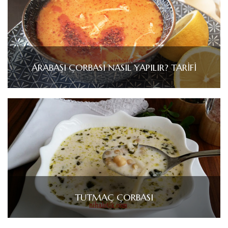
ARABAŞI ÇORBASI NASIL YAPILIR? TARİFİ
TUTMAÇ ÇORBASI