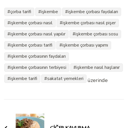
çorba tarifi
işkembe
işkembe çorbası faydaları
işkembe çorbası nasıl
işkembe çorbası nasıl pişer
işkembe çorbası nasıl yapılır
işkembe çorbası sosu
işkembe çorbası tarifi
işkembe çorbası yapımı
işkembe çorbasının faydaları
işkembe çorbasının terbiyesi
işkembe nasıl haşlanır
işkembe tarifi
sakatat yemekleri
üzerinde
Yazı
dolaşımı
CİĞER KAVURMA