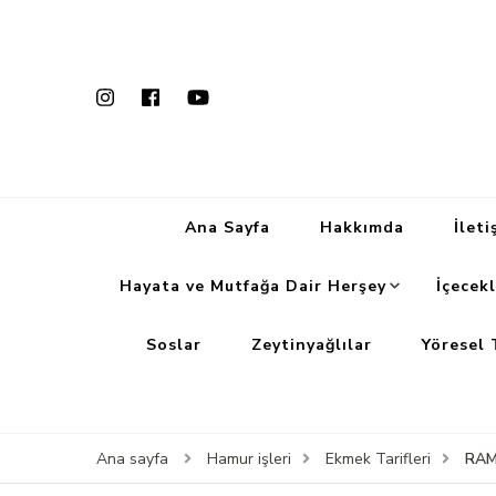
Ana Sayfa
Hakkımda
İleti
Hayata ve Mutfağa Dair Herşey
İçecekl
Soslar
Zeytinyağlılar
Yöresel 
RAM
Ana sayfa
Hamur işleri
Ekmek Tarifleri