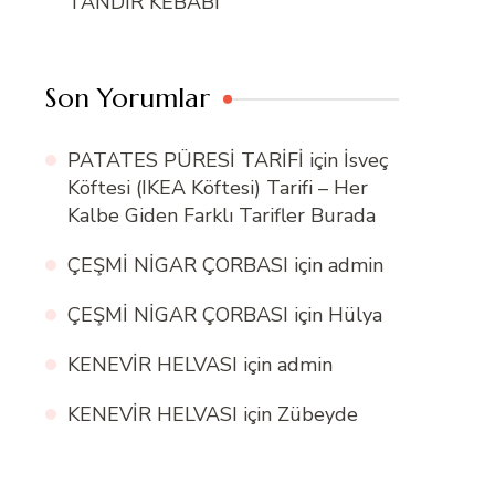
TANDIR KEBABI
Son Yorumlar
PATATES PÜRESİ TARİFİ
için
İsveç
Köftesi (IKEA Köftesi) Tarifi – Her
Kalbe Giden Farklı Tarifler Burada
ÇEŞMİ NİGAR ÇORBASI
için
admin
ÇEŞMİ NİGAR ÇORBASI
için
Hülya
KENEVİR HELVASI
için
admin
KENEVİR HELVASI
için
Zübeyde