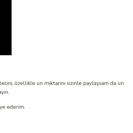
sini, özellikle un miktarını sizinle paylaşsam da un
yın.
iye ederim.