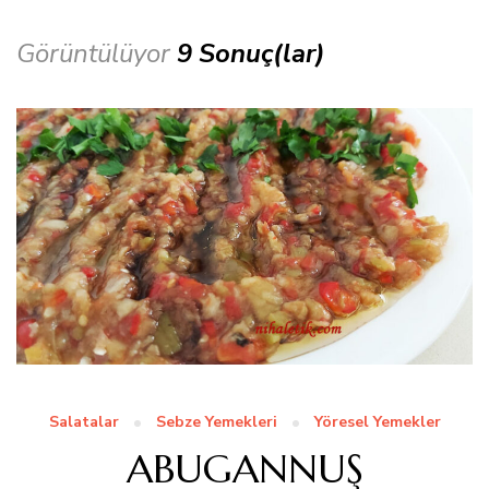
Görüntülüyor
9 Sonuç(lar)
Salatalar
Sebze Yemekleri
Yöresel Yemekler
ABUGANNUŞ