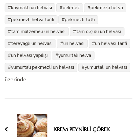
kaymaklı un helvası
pekmez
pekmezli helva
pekmezli helva tarifi
pekmezli tatlı
tam malzemeli un helvası
tam ölçülü un helvası
tereyağlı un helvası
un helvası
un helvası tarifi
un helvası yapılışı
yumurtalı helva
yumurtalı pekmezli un helvası
yumurtalı un helvası
üzerinde
Yazı
dolaşımı
KREM PEYNİRLİ ÇÖREK