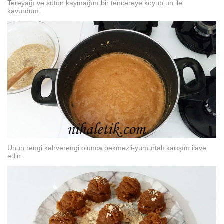
Tereyağı ve sütün kaymağını bir tencereye koyup un ile
kavurdum.
Unun rengi kahverengi olunca pekmezli-yumurtalı karışım ilave
edin.