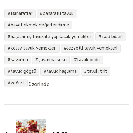
Baharatlar
baharatlı tavuk
bayat ekmek değerlendirme
haşlanmış tavuk ile yapılacak yemekler
ısod biberi
kolay tavuk yemekleri
lezzetli tavuk yemekleri
şavarma
şavarma sosu
tavuk budu
tavuk gögsü
tavuk haşlama
tavuk tirit
yoğurt
üzerinde
Yazı
dolaşımı