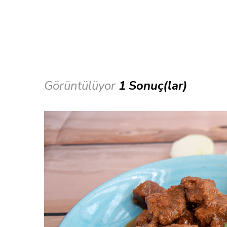
Görüntülüyor
1 Sonuç(lar)