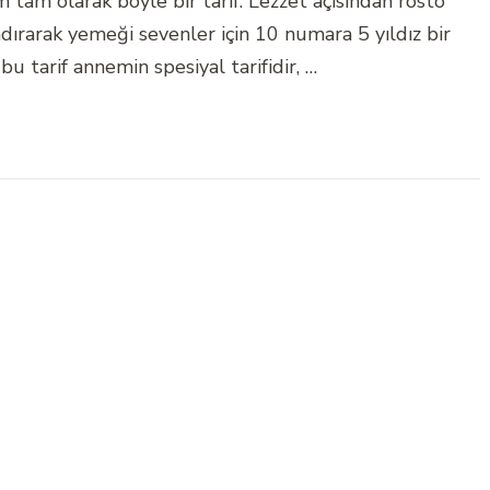
im tam olarak böyle bir tarif. Lezzet açısından rosto
ırarak yemeği sevenler için 10 numara 5 yıldız bir
 bu tarif annemin spesiyal tarifidir, …