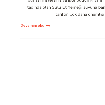
olmasını istersiniz ya işte bugün ki tarif
tadında olan Sulu Et Yemeği suyuna band
tariftir. Çok daha önemlisi
Devamını oku